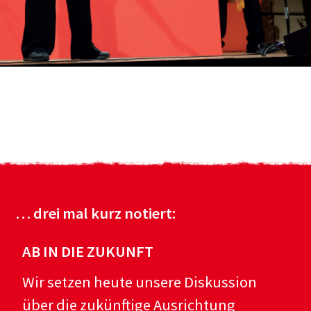
… drei mal kurz notiert:
AB IN DIE ZUKUNFT
Wir setzen heute unsere Diskussion
über die zukünftige Ausrichtung