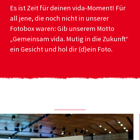
Es ist Zeit für deinen vida-Moment! Für
all jene, die noch nicht in unserer
Fotobox waren: Gib unserem Motto
„Gemeinsam vida. Mutig in die Zukunft“
ein Gesicht und hol dir (d)ein Foto.