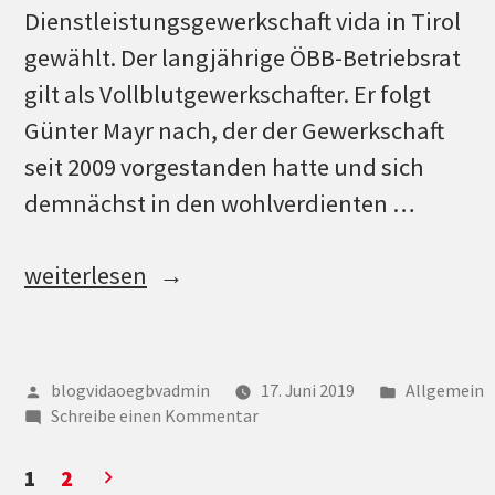
Dienstleistungsgewerkschaft vida in Tirol
gewählt. Der langjährige ÖBB-Betriebsrat
gilt als Vollblutgewerkschafter. Er folgt
Günter Mayr nach, der der Gewerkschaft
seit 2009 vorgestanden hatte und sich
demnächst in den wohlverdienten …
„Tirol
weiterlesen
–
Seitennummerierung
Herbert
Frank
der
Veröffentlicht
Veröffentli
blogvidaoegbvadmin
17. Juni 2019
Allgemein
von
zu
unter
neuer
Schreibe einen Kommentar
Beiträge
Tirol
Vorsitzender“
–
1
2
Herbert