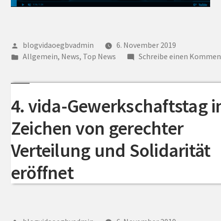
Veröffentlicht
blogvidaoegbvadmin
6. November 2019
von
Veröffentlicht
Allgemein
,
News
,
Top News
Schreibe einen Kommen
unter
4. vida-Gewerkschaftstag 
Zeichen von gerechter
Verteilung und Solidarität
eröffnet
Veröffentlicht