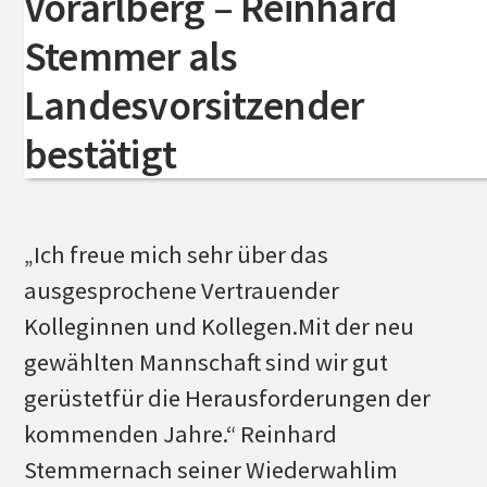
Vorarlberg – Reinhard
erneut
Stemmer als
zum
vida
Landesvorsitzender
Wien-
Vorsitzenden
bestätigt
gewählt
„Ich freue mich sehr über das
ausgesprochene Vertrauender
Kolleginnen und Kollegen.Mit der neu
gewählten Mannschaft sind wir gut
gerüstetfür die Herausforderungen der
kommenden Jahre.“ Reinhard
Stemmernach seiner Wiederwahlim