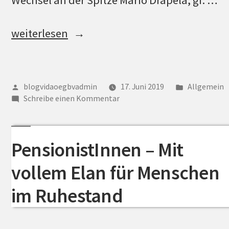
Wechsel an der Spitze Mario Drapela, gf. …
„Jugend
weiterlesen
–
4.
Bundeskonferenz
Veröffentlicht
Veröffentli
blogvidaoegbvadmin
17. Juni 2019
Allgemein
von
zu
unter
der
Schreibe einen Kommentar
Jugend
vida
–
Jugend“
4.
PensionistInnen – Mit
Bundeskonferenz
der
vollem Elan für Menschen
vida
Jugend
im Ruhestand