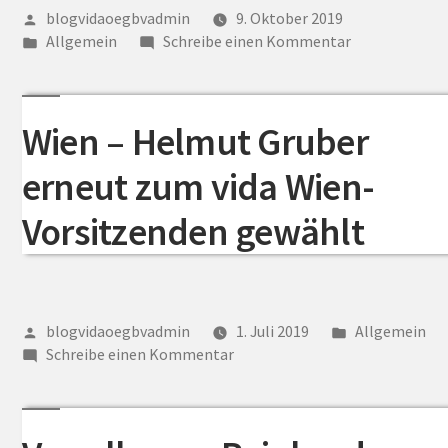
Veröffentlicht
blogvidaoegbvadmin
9. Oktober 2019
von
Veröffentlicht
zu
Allgemein
Schreibe einen Kommentar
unter
News
Muster
Wien – Helmut Gruber
erneut zum vida Wien-
Vorsitzenden gewählt
Veröffentlicht
Veröffentlich
blogvidaoegbvadmin
1. Juli 2019
Allgemein
von
zu
unter
Schreibe einen Kommentar
Wien
–
Helmut
Gruber