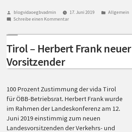
Starkes
Paket
Veröffentlicht
Veröffentli
blogvidaoegbvadmin
17. Juni 2019
Allgemein
von
zu
unter
für
Schreibe einen Kommentar
Frauen
die
–
Zukunft“
Starkes
Tirol – Herbert Frank neuer
Paket
für
Vorsitzender
die
Zukunft
100 Prozent Zustimmung der vida Tirol
für ÖBB-Betriebsrat. Herbert Frank wurde
im Rahmen der Landeskonferenz am 12.
Juni 2019 einstimmig zum neuen
Landesvorsitzenden der Verkehrs- und