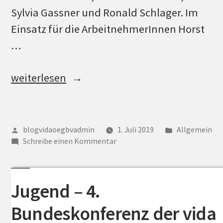
Sylvia Gassner und Ronald Schlager. Im
Einsatz für die ArbeitnehmerInnen Horst
…
„Steiermark
weiterlesen
–
Horst
Schachner
Veröffentlicht
Veröffentlich
blogvidaoegbvadmin
1. Juli 2019
Allgemein
von
zu
unter
als
Schreibe einen Kommentar
Steiermark
Vorsitzender
–
wiedergewählt“
Horst
Jugend – 4.
Schachner
als
Bundeskonferenz der vida
Vorsitzender
wiedergewählt