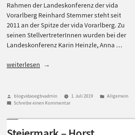
Rahmen der Landeskonferenz der vida
Vorarlberg Reinhard Stemmer steht seit
2011 an der Spitze der vida Vorarlberg. Zu
seinen StellvertreterInnen wurden bei der
Landeskonferenz Karin Heinzle, Anna …
„Vorarlberg
weiterlesen
–
Reinhard
Stemmer
Veröffentlicht
Veröffentlich
blogvidaoegbvadmin
1. Juli 2019
Allgemein
von
zu
unter
als
Schreibe einen Kommentar
Vorarlberg
Landesvorsitzender
–
bestätigt“
Reinhard
Steiermark – Horst
Stemmer