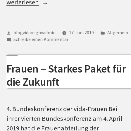
„PensionistInnen
weiterlesen
–
Mit
vollem
Veröffentlicht
Veröffentli
blogvidaoegbvadmin
17. Juni 2019
Allgemein
von
zu
unter
Elan
Schreibe einen Kommentar
PensionistInnen
für
–
Menschen
Mit
Frauen – Starkes Paket für
vollem
im
Elan
Ruhestand“
die Zukunft
für
Menschen
im
Ruhestand
4. Bundeskonferenz der vida-Frauen Bei
ihrer vierten Bundeskonferenz am 4. April
2019 hat die Frauenabteilung der